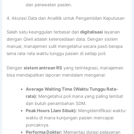
dan perawatan pasien.
4. Akurasi Data dan Analitik untuk Pengambilan Keputusan
Salah satu keunggulan terbesar dari
digitalisasi
layanan
dengan Qiwii adalah ketersediaan data. Dengan sistem
manual, manajemen sulit mengetahui secara pasti berapa
lama rata-rata waktu tunggu pasien di setiap poli.
Dengan
sistem antrean RS
yang terintegrasi, manajemen
bisa mendapatkan laporan mendalam mengenai:
Average Waiting Time (Waktu Tunggu Rata-
rata):
Mengetahui poli mana yang paling lambat
dan butuh penambahan SDM.
Peak Hours (Jam Sibuk):
Mengidentifikasi waktu-
waktu di mana kunjungan pasien mencapai
puncaknya.
Performa Dokter:
Memantau durasi pelayanan