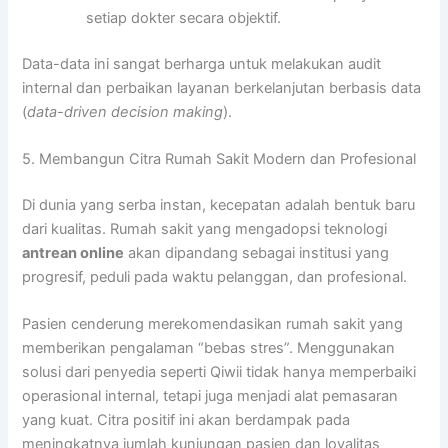
setiap dokter secara objektif.
Data-data ini sangat berharga untuk melakukan audit
internal dan perbaikan layanan berkelanjutan berbasis data
(
data-driven decision making
).
5. Membangun Citra Rumah Sakit Modern dan Profesional
Di dunia yang serba instan, kecepatan adalah bentuk baru
dari kualitas. Rumah sakit yang mengadopsi teknologi
antrean online
akan dipandang sebagai institusi yang
progresif, peduli pada waktu pelanggan, dan profesional.
Pasien cenderung merekomendasikan rumah sakit yang
memberikan pengalaman “bebas stres”. Menggunakan
solusi dari penyedia seperti Qiwii tidak hanya memperbaiki
operasional internal, tetapi juga menjadi alat pemasaran
yang kuat. Citra positif ini akan berdampak pada
meningkatnya jumlah kunjungan pasien dan loyalitas