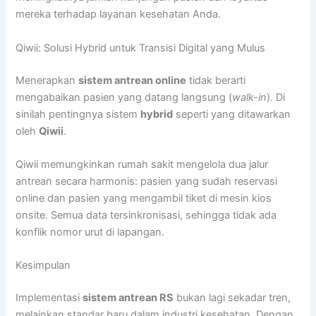
mereka terhadap layanan kesehatan Anda.
Qiwii: Solusi Hybrid untuk Transisi Digital yang Mulus
Menerapkan
sistem antrean online
tidak berarti
mengabaikan pasien yang datang langsung (
walk-in
). Di
sinilah pentingnya sistem
hybrid
seperti yang ditawarkan
oleh
Qiwii
.
Qiwii memungkinkan rumah sakit mengelola dua jalur
antrean secara harmonis: pasien yang sudah reservasi
online dan pasien yang mengambil tiket di mesin kios
onsite. Semua data tersinkronisasi, sehingga tidak ada
konflik nomor urut di lapangan.
Kesimpulan
Implementasi
sistem antrean RS
bukan lagi sekadar tren,
melainkan standar baru dalam industri kesehatan. Dengan