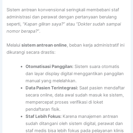
Sistem antrean konvensional seringkali membebani staf
administrasi dan perawat dengan pertanyaan berulang
seperti,
“Kapan giliran saya?”
atau
“Dokter sudah sampai
nomor berapa?”
.
Melalui
sistem antrean online
, beban kerja administratif ini
dikurangi secara drastis:
Otomatisasi Panggilan:
Sistem suara otomatis
dan layar display digital menggantikan panggilan
manual yang melelahkan.
Data Pasien Terintegrasi:
Saat pasien mendaftar
secara online, data awal sudah masuk ke sistem,
mempercepat proses verifikasi di loket
pendaftaran fisik.
Staf Lebih Fokus:
Karena manajemen antrean
sudah ditangani oleh sistem digital, perawat dan
staf medis bisa lebih fokus pada pelayanan klinis