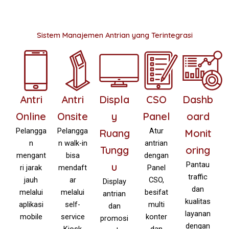
Sistem Manajemen Antrian yang Terintegrasi
Antri
Antri
Displa
CSO
Dashb
Online
Onsite
y
Panel
oard
Pelangga
Pelangga
Atur
Ruang
Monit
n
n walk-in
antrian
Tungg
oring
mengant
bisa
dengan
Pantau
u
ri jarak
mendaft
Panel
traffic
jauh
ar
CSO,
Display
dan
melalui
melalui
besifat
antrian
kualitas
aplikasi
self-
multi
dan
layanan
mobile
service
konter
promosi
dengan