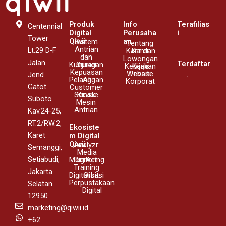
Produk
Info
Terafilias
Centennial
Digital
Perusaha
i
Tower
Qiwii
an
Sistem
Tentang
Antrian
Lt.29 D-F
Karir dan
Kami
dan
Lowongan
Jalan
Terdaftar
Kunjungan
Survei
Kebijakan
Kerja
Kepuasan
Website
Privasi
Jend
Pelanggan
AI
Korporat
Gatot
Customer
Service
Kiosk
Suboto
Mesin
Antrian
Kav.24-25,
RT.2/RW.2,
Ekosiste
Karet
m Digital
Qiwii
Analyzr:
Semanggi,
Media
Setiabudi,
Monitoring
DigiAct:
Training
Jakarta
Digitalisasi
Orbit:
Perpustakaan
Selatan
Digital
12950
marketing@qiwii.id
+62