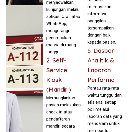
menjadwalkan
memastikan
kunjungan melalui
informasi
aplikasi Qiwii atau
panggilan
WhatsApp,
tersampaikan
mengurangi
dengan baik
penumpukan
kepada pasien.
massa di ruang
5. Dasbor
tunggu.
2. Self-
Analitik &
Service
Laporan
Kiosk
Performa
Pantau rata-rata
(Mandiri)
waktu tunggu dan
Memungkinkan
efisiensi setiap
pasien melakukan
poli melalui
check-in atau
laporan data yang
pendaftaran
mendalam untuk
mandiri secara
membantu