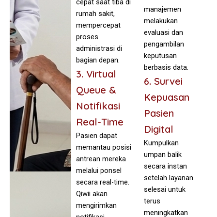
cepat saat tiba di
manajemen
rumah sakit,
melakukan
mempercepat
evaluasi dan
proses
pengambilan
administrasi di
keputusan
bagian depan.
berbasis data.
3. Virtual
6. Survei
Queue &
Kepuasan
Notifikasi
Pasien
Real-Time
Digital
Pasien dapat
Kumpulkan
memantau posisi
umpan balik
antrean mereka
secara instan
melalui ponsel
setelah layanan
secara real-time.
selesai untuk
Qiwii akan
terus
mengirimkan
meningkatkan
notifikasi