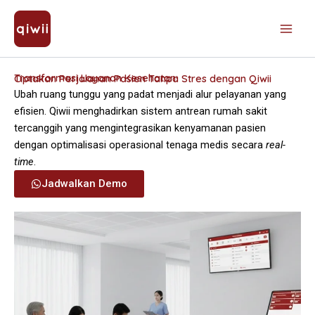
Skip
to
content
Transformasi Layanan Kesehatan:
Ciptakan Perjalanan Pasien Tanpa Stres dengan Qiwii
Ubah ruang tunggu yang padat menjadi alur pelayanan yang
efisien. Qiwii menghadirkan sistem antrean rumah sakit
tercanggih yang mengintegrasikan kenyamanan pasien
dengan optimalisasi operasional tenaga medis secara
real-
time
.
Jadwalkan Demo