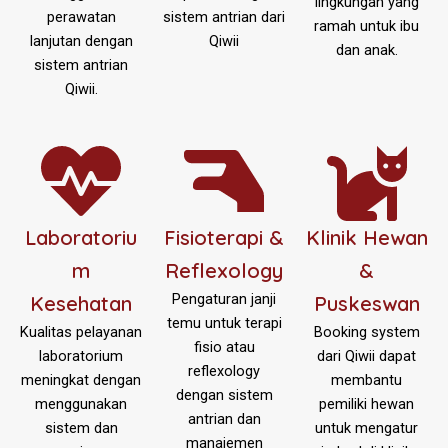
lingkungan yang
perawatan
sistem antrian dari
ramah untuk ibu
lanjutan dengan
Qiwii
dan anak.
sistem antrian
Qiwii.
Laboratoriu
Fisioterapi &
Klinik Hewan
m
Reflexology
&
Pengaturan janji
Kesehatan
Puskeswan
temu untuk terapi
Kualitas pelayanan
Booking system
fisio atau
laboratorium
dari Qiwii dapat
reflexology
meningkat dengan
membantu
dengan sistem
menggunakan
pemiliki hewan
antrian dan
sistem dan
untuk mengatur
manajemen