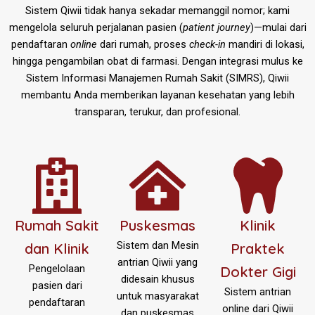
Sistem Qiwii tidak hanya sekadar memanggil nomor; kami
mengelola seluruh perjalanan pasien (
patient journey
)—mulai dari
pendaftaran
online
dari rumah, proses
check-in
mandiri di lokasi,
hingga pengambilan obat di farmasi. Dengan integrasi mulus ke
Sistem Informasi Manajemen Rumah Sakit (SIMRS), Qiwii
membantu Anda memberikan layanan kesehatan yang lebih
transparan, terukur, dan profesional.
Rumah Sakit
Puskesmas
Klinik
Sistem dan Mesin
dan Klinik
Praktek
antrian Qiwii yang
Pengelolaan
Dokter Gigi
didesain khusus
pasien dari
Sistem antrian
untuk masyarakat
pendaftaran
online dari Qiwii
dan puskesmas