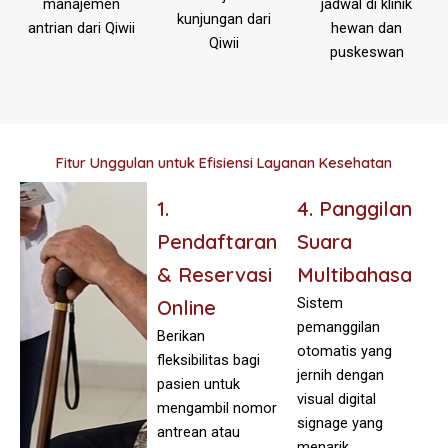
manajemen
jadwal di klinik
kunjungan dari
antrian dari Qiwii
hewan dan
Qiwii
puskeswan
Fitur Unggulan untuk Efisiensi Layanan Kesehatan
1.
4. Panggilan
Pendaftaran
Suara
& Reservasi
Multibahasa
Sistem
Online
pemanggilan
Berikan
otomatis yang
fleksibilitas bagi
jernih dengan
pasien untuk
visual digital
mengambil nomor
signage yang
antrean atau
menarik,