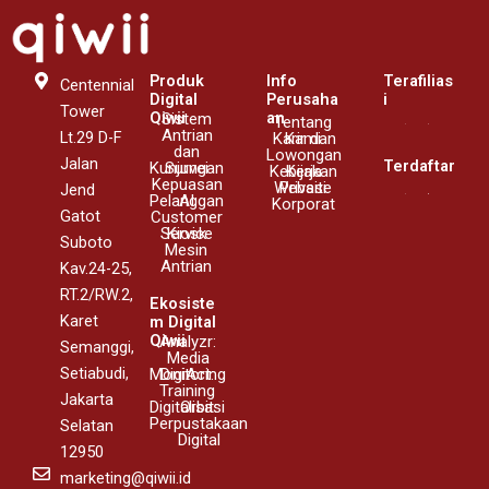
Produk
Info
Terafilias
Centennial
Digital
Perusaha
i
Tower
Qiwii
an
Sistem
Tentang
Antrian
Lt.29 D-F
Karir dan
Kami
dan
Lowongan
Jalan
Terdaftar
Kunjungan
Survei
Kebijakan
Kerja
Kepuasan
Website
Privasi
Jend
Pelanggan
AI
Korporat
Gatot
Customer
Service
Kiosk
Suboto
Mesin
Antrian
Kav.24-25,
RT.2/RW.2,
Ekosiste
Karet
m Digital
Qiwii
Analyzr:
Semanggi,
Media
Setiabudi,
Monitoring
DigiAct:
Training
Jakarta
Digitalisasi
Orbit:
Perpustakaan
Selatan
Digital
12950
marketing@qiwii.id